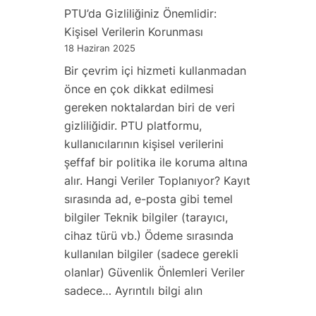
Eğitim
PTU’da Gizliliğiniz Önemlidir:
ve
Kişisel Verilerin Korunması
Akademik
18 Haziran 2025
Kullanım
Bir çevrim içi hizmeti kullanmadan
İçin
önce en çok dikkat edilmesi
İdeal:
gereken noktalardan biri de veri
@ptu.edu.pl
gizliliğidir. PTU platformu,
Mail
kullanıcılarının kişisel verilerini
şeffaf bir politika ile koruma altına
alır. Hangi Veriler Toplanıyor? Kayıt
sırasında ad, e-posta gibi temel
bilgiler Teknik bilgiler (tarayıcı,
cihaz türü vb.) Ödeme sırasında
kullanılan bilgiler (sadece gerekli
olanlar) Güvenlik Önlemleri Veriler
:
sadece…
Ayrıntılı bilgi alın
PTU’da