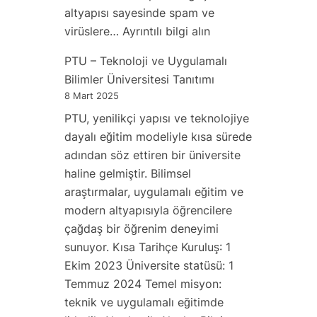
altyapısı sayesinde spam ve
:
virüslere…
Ayrıntılı bilgi alın
Profesyonel
PTU – Teknoloji ve Uygulamalı
ve
Bilimler Üniversitesi Tanıtımı
Güvenli
8 Mart 2025
@ptu.edu.pl
PTU, yenilikçi yapısı ve teknolojiye
Mail
dayalı eğitim modeliyle kısa sürede
Adresi
adından söz ettiren bir üniversite
Nasıl
haline gelmiştir. Bilimsel
Alınır?
araştırmalar, uygulamalı eğitim ve
modern altyapısıyla öğrencilere
çağdaş bir öğrenim deneyimi
sunuyor. Kısa Tarihçe Kuruluş: 1
Ekim 2023 Üniversite statüsü: 1
Temmuz 2024 Temel misyon:
teknik ve uygulamalı eğitimde