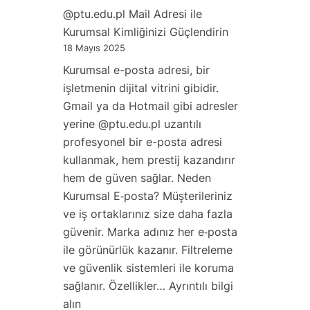
Tek
@ptu.edu.pl Mail Adresi ile
Bir
Kurumsal Kimliğinizi Güçlendirin
Hesap,
18 Mayıs 2025
Tüm
Kurumsal e-posta adresi, bir
Cihazlarda
işletmenin dijital vitrini gibidir.
Erişilebilir
Gmail ya da Hotmail gibi adresler
E‑posta
yerine @ptu.edu.pl uzantılı
Sistemi
profesyonel bir e-posta adresi
kullanmak, hem prestij kazandırır
hem de güven sağlar. Neden
Kurumsal E‑posta? Müşterileriniz
ve iş ortaklarınız size daha fazla
güvenir. Marka adınız her e‑posta
ile görünürlük kazanır. Filtreleme
ve güvenlik sistemleri ile koruma
sağlanır. Özellikler…
Ayrıntılı bilgi
:
alın