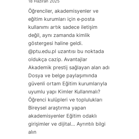
18 Haziran 2025
Antivirüs
Öğrenciler, akademisyenler ve
Korumasıyla
eğitim kurumları için e‑posta
Huzurlu
kullanımı artık sadece iletişim
Bir
değil, aynı zamanda kimlik
E‑posta
göstergesi haline geldi.
Deneyimi
@ptu.edu.pl uzantısı bu noktada
oldukça cazip. Avantajlar
Akademik prestij sağlayan alan adı
Dosya ve belge paylaşımında
güvenli ortam Eğitim kurumlarıyla
uyumlu yapı Kimler Kullanmalı?
Öğrenci kulüpleri ve toplulukları
Bireysel araştırma yapan
akademisyenler Eğitim odaklı
girişimler ve dijital…
Ayrıntılı bilgi
:
alın