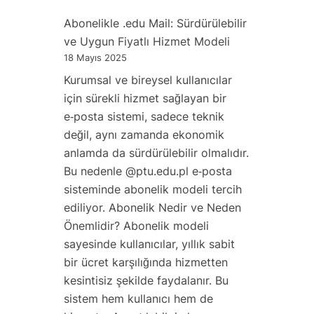
@ptu.edu.pl
Abonelikle .edu Mail: Sürdürülebilir
Mail
ve Uygun Fiyatlı Hizmet Modeli
Adresi
18 Mayıs 2025
ile
Kurumsal ve bireysel kullanıcılar
Kurumsal
için sürekli hizmet sağlayan bir
Kimliğinizi
e‑posta sistemi, sadece teknik
Güçlendirin
değil, aynı zamanda ekonomik
anlamda da sürdürülebilir olmalıdır.
Bu nedenle @ptu.edu.pl e‑posta
sisteminde abonelik modeli tercih
ediliyor. Abonelik Nedir ve Neden
Önemlidir? Abonelik modeli
sayesinde kullanıcılar, yıllık sabit
bir ücret karşılığında hizmetten
kesintisiz şekilde faydalanır. Bu
sistem hem kullanıcı hem de