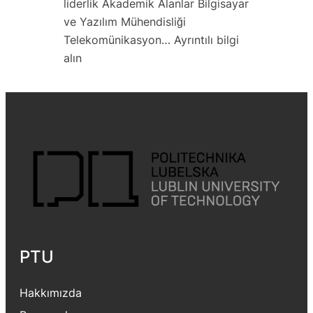
liderlik Akademik Alanlar Bilgisayar
ve Yazılım Mühendisliği
Telekomünikasyon…
Ayrıntılı bilgi
:
alın
PTU
–
Teknoloji
ve
Uygulamalı
Bilimler
Üniversitesi
Tanıtımı
PTU
Hakkımızda