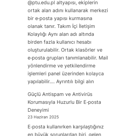
@ptu.edu.pl altyapısı, ekiplerin
ortak alan adını kullanarak merkezi
bir e‑posta yapısı kurmasına
olanak tanır. Takım İçi İletişim
Kolaylığı Aynı alan adı altında
birden fazla kullanıcı hesabı
oluşturulabilir. Ortak klasörler ve
e‑posta grupları tanımlanabilir. Mail
yönlendirme ve yetkilendirme
işlemleri panel üzerinden kolayca
:
yapılabilir.…
Ayrıntılı bilgi alın
Kurumsal
Güçlü Antispam ve Antivirüs
Projeler
Korumasıyla Huzurlu Bir E‑posta
ve
Deneyimi
Takım
23 Haziran 2025
Kullanımı
E‑posta kullanırken karşılaştığınız
İçin
en büyük sorunlardan biri, gelen