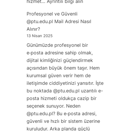
:
hizmet…
Ayrıntılı bilgi alın
Abonelikle
Profesyonel ve Güvenli
.edu
@ptu.edu.pl Mail Adresi Nasıl
Mail:
Alınır?
Sürdürülebilir
13 Nisan 2025
ve
Günümüzde profesyonel bir
Uygun
e‑posta adresine sahip olmak,
Fiyatlı
dijital kimliğinizi güçlendirmek
Hizmet
açısından büyük önem taşır. Hem
Modeli
kurumsal güven verir hem de
iletişimde ciddiyetinizi yansıtır. İşte
bu noktada @ptu.edu.pl uzantılı e-
posta hizmeti oldukça cazip bir
seçenek sunuyor. Neden
@ptu.edu.pl? Bu e‑posta adresi,
güvenli ve hızlı bir sistem üzerine
kuruludur. Arka planda güçlü