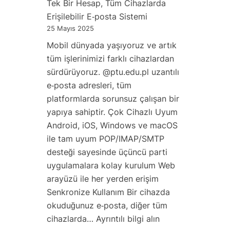
Tek Bir Hesap, Tüm Cihazlarda
Gizliliğiniz
Erişilebilir E‑posta Sistemi
Önemlidir:
25 Mayıs 2025
Kişisel
Mobil dünyada yaşıyoruz ve artık
Verilerin
tüm işlerinimizi farklı cihazlardan
Korunması
sürdürüyoruz. @ptu.edu.pl uzantılı
e‑posta adresleri, tüm
platformlarda sorunsuz çalışan bir
yapıya sahiptir. Çok Cihazlı Uyum
Android, iOS, Windows ve macOS
ile tam uyum POP/IMAP/SMTP
desteği sayesinde üçüncü parti
uygulamalara kolay kurulum Web
arayüzü ile her yerden erişim
Senkronize Kullanım Bir cihazda
okuduğunuz e‑posta, diğer tüm
:
cihazlarda…
Ayrıntılı bilgi alın